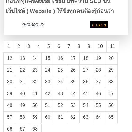
ก่อนที่ทุกคนจะเริ่ม เขียน บทความ SEO บน
เว็บไซต์ ( Website ) ให้ปังทุกคนต้องรู้ก่อนว่า
SEO คืออะไร ซึ่งเราจะตอบตรงนี่ให้เข้าใจได้ง่ายๆ
29/08/2022
อ่านต่อ
ที่สุด ก็คือ กระบวนการที่จะทำให้ เว็บไซต์ (
Website ) ของ ธุรกิจ ของเราติด หน้าแรก ในการ
1
2
3
4
5
6
7
8
9
10
11
ค้นหา บน Google ( กูเกิล )
12
13
14
15
16
17
18
19
20
21
22
23
24
25
26
27
28
29
30
31
32
33
34
35
36
37
38
39
40
41
42
43
44
45
46
47
48
49
50
51
52
53
54
55
56
57
58
59
60
61
62
63
64
65
66
67
68