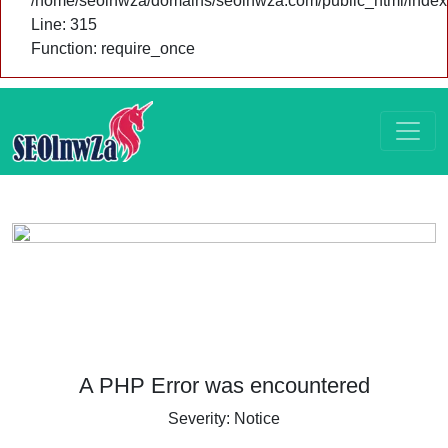
/home/seolnwza/domains/seolnwza.com/public_html/index
Line: 315
Function: require_once
A PHP Error was encountered
Severity: Notice