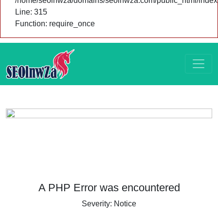
/home/seolnwza/domains/seolnwza.com/public_html/index
Line: 315
Function: require_once
A PHP Error was encountered
Severity: Notice