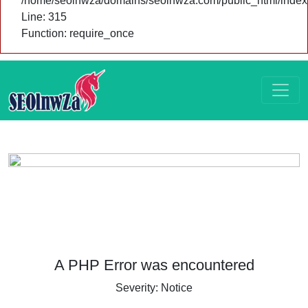
/home/seolnwza/domains/seolnwza.com/public_html/index
Line: 315
Function: require_once
A PHP Error was encountered
Severity: Notice