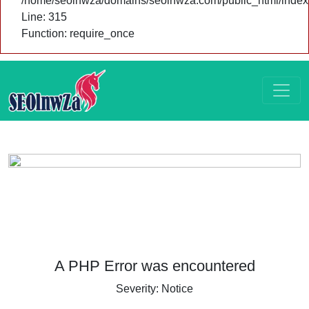
/home/seolnwza/domains/seolnwza.com/public_html/index
Line: 315
Function: require_once
A PHP Error was encountered
Severity: Notice