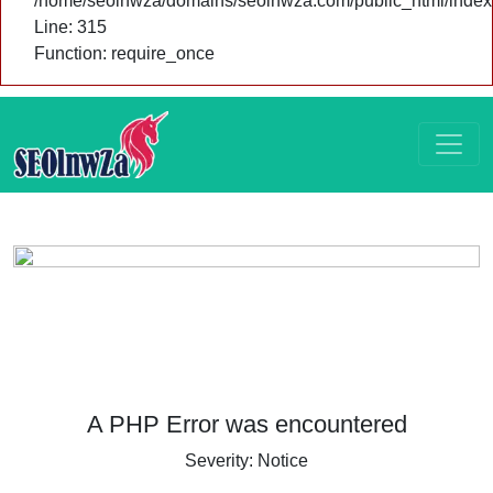
/home/seolnwza/domains/seolnwza.com/public_html/index
Line: 315
Function: require_once
A PHP Error was encountered
Severity: Notice