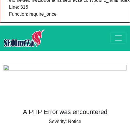
/home/seolnwza/domains/seolnwza.com/public_html/index
Line: 315
Function: require_once
A PHP Error was encountered
Severity: Notice