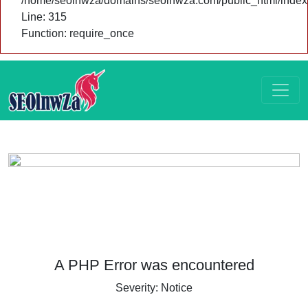
/home/seolnwza/domains/seolnwza.com/public_html/index
Line: 315
Function: require_once
A PHP Error was encountered
Severity: Notice