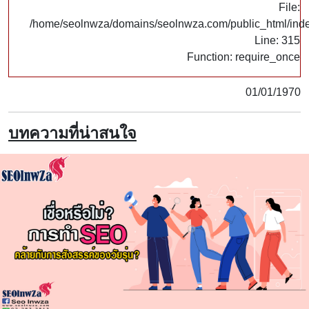
File:
/home/seolnwza/domains/seolnwza.com/public_html/ind
Line: 315
Function: require_once
01/01/1970
บทความที่น่าสนใจ