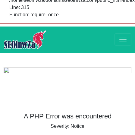
/home/seolnwza/domains/seolnwza.com/public_html/index
Line: 315
Function: require_once
A PHP Error was encountered
Severity: Notice