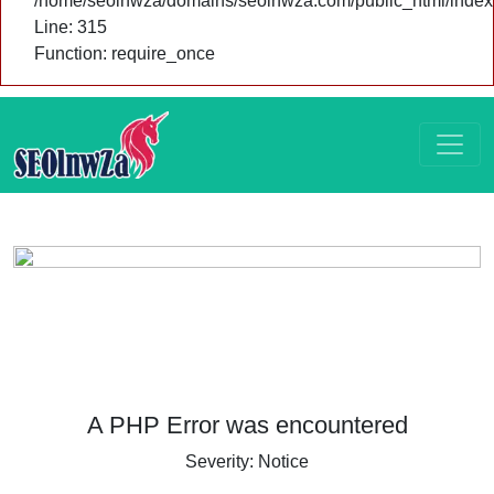
/home/seolnwza/domains/seolnwza.com/public_html/index
Line: 315
Function: require_once
A PHP Error was encountered
Severity: Notice