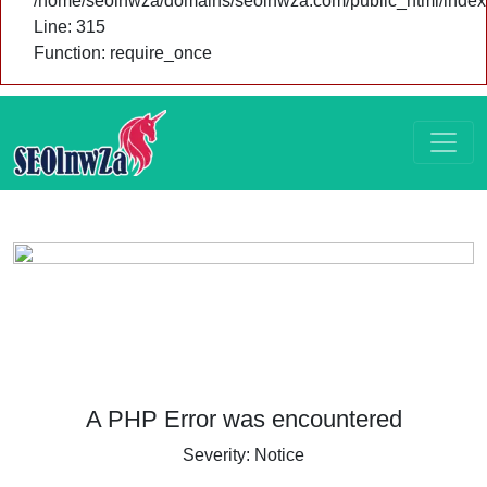
/home/seolnwza/domains/seolnwza.com/public_html/index
Line: 315
Function: require_once
A PHP Error was encountered
Severity: Notice