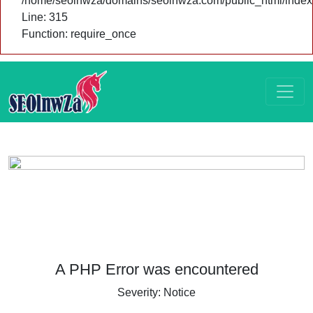
/home/seolnwza/domains/seolnwza.com/public_html/index
Line: 315
Function: require_once
A PHP Error was encountered
Severity: Notice