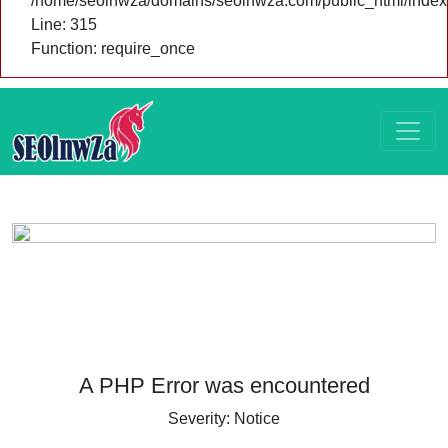
/home/seolnwza/domains/seolnwza.com/public_html/index
Line: 315
Function: require_once
A PHP Error was encountered
Severity: Notice