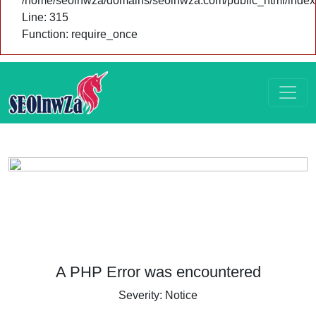
/home/seolnwza/domains/seolnwza.com/public_html/index
Line: 315
Function: require_once
A PHP Error was encountered
Severity: Notice