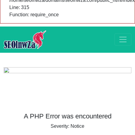
/home/seolnwza/domains/seolnwza.com/public_html/index
Line: 315
Function: require_once
A PHP Error was encountered
Severity: Notice