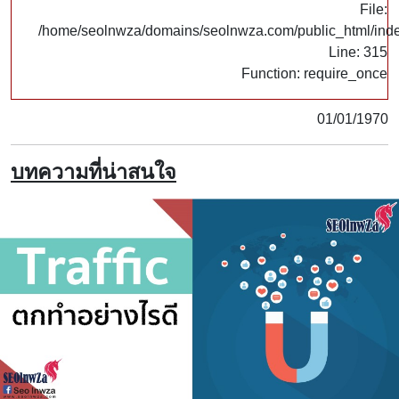
File:
/home/seolnwza/domains/seolnwza.com/public_html/ind
Line: 315
Function: require_once
01/01/1970
บทความที่น่าสนใจ