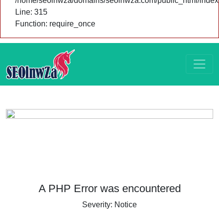
/home/seolnwza/domains/seolnwza.com/public_html/index
Line: 315
Function: require_once
A PHP Error was encountered
Severity: Notice