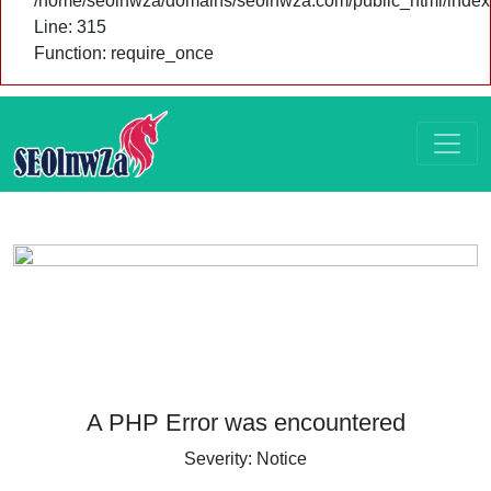
/home/seolnwza/domains/seolnwza.com/public_html/index
Line: 315
Function: require_once
A PHP Error was encountered
Severity: Notice